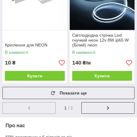
Світлодіодна стрічка Led
гнучкий неон 12v 8W ip65 W
Кріплення для NEON
(Білий) neon
В наявності
В наявності
10
140
₴
₴/м
Купити
Купити
Показати ще
1
/ 2
Про нас