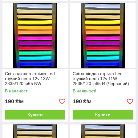
Світлодіодна стрічка Led
Світлодіодна стрічка Led
гнучкий неон 12v 13W
гнучкий неон 12v 11W
2835/120 ip65 NW
2835/120 ip65 R (Червоний)
(Нейтрально білий) neon
neon
В наявності
В наявності
190
190
₴/м
₴/м
Купити
Купити