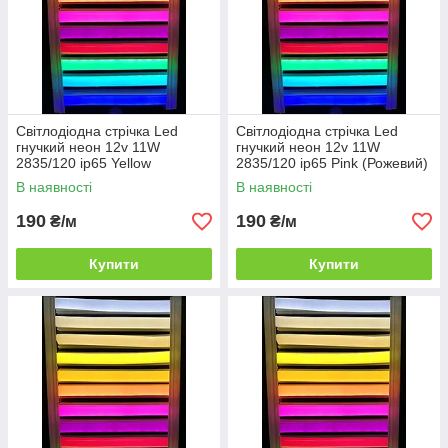
Світлодіодна стрічка Led
Світлодіодна стрічка Led
гнучкий неон 12v 11W
гнучкий неон 12v 11W
2835/120 ip65 Yellow
2835/120 ip65 Pink (Рожевий)
(Жовтий) neon
neon
В наявності
В наявності
190
190
₴/м
₴/м
Купити
Купити