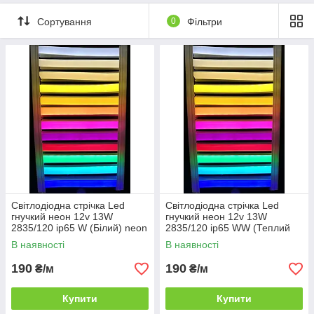
Сортування
0
Фільтри
Світлодіодна стрічка Led
Світлодіодна стрічка Led
гнучкий неон 12v 13W
гнучкий неон 12v 13W
2835/120 ip65 W (Білий) neon
2835/120 ip65 WW (Теплий
білий) neon
В наявності
В наявності
190
190
₴/м
₴/м
Купити
Купити