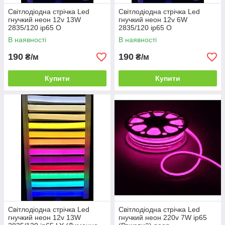
Світлодіодна стрічка Led
Світлодіодна стрічка Led
гнучкий неон 12v 13W
гнучкий неон 12v 6W
2835/120 ip65 O
2835/120 ip65 O
(Помаранчевий) neon
(Помаранчевий) neon
В наявності
В наявності
190
190
₴/м
₴/м
Купити
Купити
Світлодіодна стрічка Led
Світлодіодна стрічка Led
гнучкий неон 12v 13W
гнучкий неон 220v 7W ip65