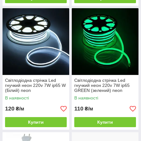
Світлодіодна стрічка Led
Світлодіодна стрічка Led
гнучкий неон 220v 7W ip65 W
гнучкий неон 220v 7W ip65
(Білий) neon
GREEN (зелений) neon
В наявності
В наявності
120
110
₴/м
₴/м
Купити
Купити