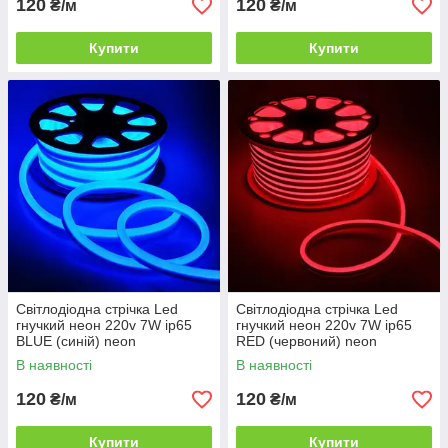
120
120
₴/м
₴/м
Купити
Купити
Світлодіодна стрічка Led
Світлодіодна стрічка Led
гнучкий неон 220v 7W ip65
гнучкий неон 220v 7W ip65
BLUE (синій) neon
RED (червоний) neon
В наявності
В наявності
120
120
₴/м
₴/м
Купити
Купити