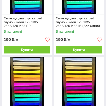
Світлодіодна стрічка Led
Світлодіодна стрічка Led
гнучкий неон 12v 13W
гнучкий неон 12v 13W
2835/120 ip65 PP
2835/120 ip65 IB (Блакитний
(Фіолетовий) neon
лід) neon
В наявності
В наявності
190
190
₴/м
₴/м
Купити
Купити