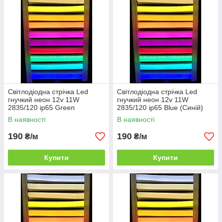
Світлодіодна стрічка Led
Світлодіодна стрічка Led
гнучкий неон 12v 11W
гнучкий неон 12v 11W
2835/120 ip65 Green
2835/120 ip65 Blue (Синій)
(Зелений) neon
neon
В наявності
В наявності
190
190
₴/м
₴/м
Купити
Купити