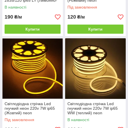
2835/120 ip65 LY (Лимонно-
(Рожевий) neon
жовтий) neon
В наявності
Під замовлення
190
120
₴/м
₴/м
Купити
Купити
Світлодіодна стрічка Led
Світлодіодна стрічка Led
гнучкий неон 220v 7W ip65
гнучкий неон 220v 7W ip65
(Жовтий) neon
WW (теплий) neon
Під замовлення
В наявності