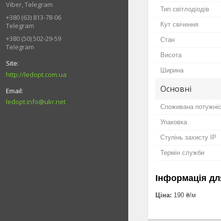
Viber, Telegram
Тип світлодіодів
+380 (63) 813-78-06
Кут свічення
Telegram
+380 (50) 502-29-59
Стан
Telegram
Висота
Ширина
http://ledopt.com.ua
Основні
ledopt.info@ukr.net
Споживана потужні
Упаковка
Ступінь захисту IP
Термін служби
Інформація дл
Ціна:
190 ₴/м