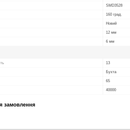
SMD3528
160 град.
Новий
12 мм
6 мм
сть
13
Бухта
65
40000
я замовлення