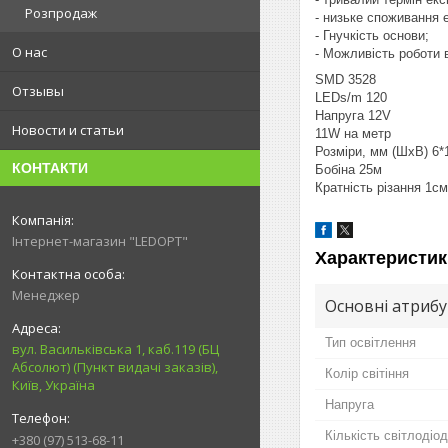
Розпродаж
- низьке споживання е
- Гнучкість основи;
О нас
- Можливість роботи 
SMD 3528
Отзывы
LEDs/m 120
Напруга 12V
Новости и статьи
11W на метр
Розміри, мм (ШхВ) 6*
КОНТАКТИ
Бобіна 25м
Кратність різання 1см
Інтернет-магазин "LEDOPT"
Характеристик
Менеджер
Основні атриб
Тип освітлення
вул. Васильківська 1, каб.119 (БЦ
Абсолют) (Пункт видачі заказів),
Колір світіння
Київ, Україна
Напруга
Кількість світлодіод
+380 (97) 513-68-11