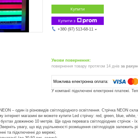
Купити
Купити з
+380 (97) 513-68-11
повернення товару протягом 14 днів
за раху
У компанії підключені електронні платежі. Те
 NEON – один із різновидів світлодіодного освітлення. Стрічка NEON скл
 інтернет магазині ви можете купити Led стрічку: red, green, blue, white, 
бухтах довжиною 10 метрів. Ще одна перевага світлодіодних стрічок - їх
 Зверніть увагу, що від ущільненості розміщення світлодіодів залежить рі
енні та підключенні до мережі;
луатації (до 30-50 тис. годин);