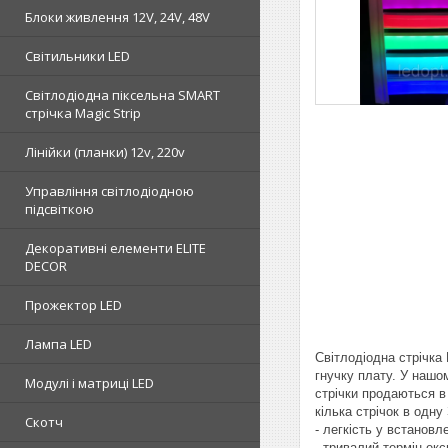
Блоки живлення 12V, 24V, 48V
Світильники LED
Світлодіодна піксельна SMART
стрічка Magic Strip
Лінійки (планки) 12v, 220v
Управління світлодіодною
підсвіткою
Декоративні елементи ELITE
DECOR
Прожектор LED
Лампа LED
Світлодіодна стрічка
гнучку плату. У нашому
Модулі і матриці LED
стрічки продаються в 
кілька стрічок в одну
Скотч
- легкість у встановл
- тривалий термін експ