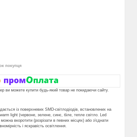
нок покупця
пер ви можете купити будь-який товар не покидаючи сайту.
адається із поверхневих SMD-світлодіодів, встановлених на
warm light (червоне, зелене, синє, біле, тепле світло. Led
 можна вкоротити (розрізати в певних місцях) або з'єднати
вномірність і яскравість освітлення.