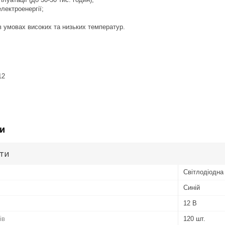
лектроенергії;
в умовах високих та низьких температур.
12
и
ути
Світлодіодна 
Синій
12 В
ів
120 шт.