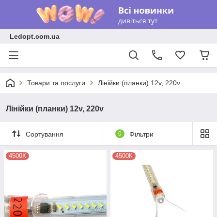
Ledopt.com.ua
Товари та послуги
Лінійки (планки) 12v, 220v
Лінійки (планки) 12v, 220v
Сортування
0
Фільтри
4500К
4500К