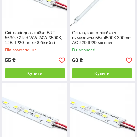
Свiтлодiодна лiнiйка BRT
Світлодіодна лінійка з
5630-72 led WW 24W 3500K,
вимикачем 5Вт 4500К 300mm
12В, IP20 теплий бiлий зi
AC 220 IP20 матова
скотчем
Під замовлення
В наявності
55
60
₴
₴
Купити
Купити