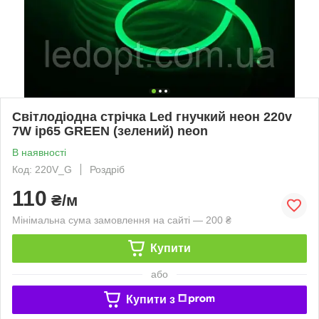
Світлодіодна стрічка Led гнучкий неон 220v
7W ip65 GREEN (зелений) neon
В наявності
Код: 220V_G
Роздріб
110
₴/м
Мінімальна сума замовлення на сайті — 200 ₴
Купити
або
Купити з