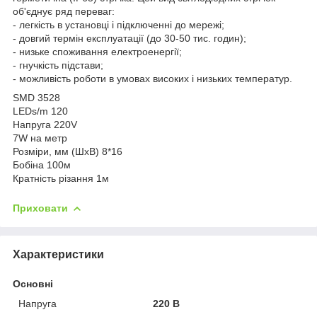
об'єднує ряд переваг:
- легкість в установці і підключенні до мережі;
- довгий термін експлуатації (до 30-50 тис. годин);
- низьке споживання електроенергії;
- гнучкість підстави;
- можливість роботи в умовах високих і низьких температур.
SMD 3528
LEDs/m 120
Напруга 220V
7W на метр
Розміри, мм (ШхВ) 8*16
Бобіна 100м
Кратність різання 1м
Приховати
Характеристики
Основні
Напруга
220 В