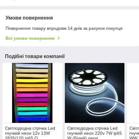
Умови повернення
Повернення товару впродовж 14 днів за рахунок покупця
Всі умови повернення
Подібні товари компанії
Світлодіодна стрічка Led
Світлодіодна стрічка Led
Світ
гнучкий неон 12v 13W
гнучкий неон 220v 7W ip65
гнуч
2835/120 ip65 O
W (Білий) neon
WW (