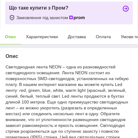
Що таке купити з Пром?
Замовлення під захистом
Опис
Характеристики
Доставка
Оплата
Умови п
Опис
Светодиодная лента NEON – одна из разновидностей
светодиодного освещения. Лента NEON состоит из
поверхностных SMD-светодиодов, установленных на гибкую
плату. В нашем интернет магазине вы можете купить Led
ленту: red, green, blue, white, warm light (красный, зеленый,
синий, белый, теплый свет. Led ленты продаются в бухтах
длиной 100 метров. Еще одно преимущество светодиодных
лент – их можно укоротить (разрезать в определенных
местах) или соединить несколько лент в одну. Обратите
внимание, что от уплотненности размещения светодиодов
зависит равномерность и яркость освещения. Світлодіодні
стрічки розрізняються ще по ступеню захисту і повністю
герметична (IP65) стрічка. Цей вид світлодіодних стрічок