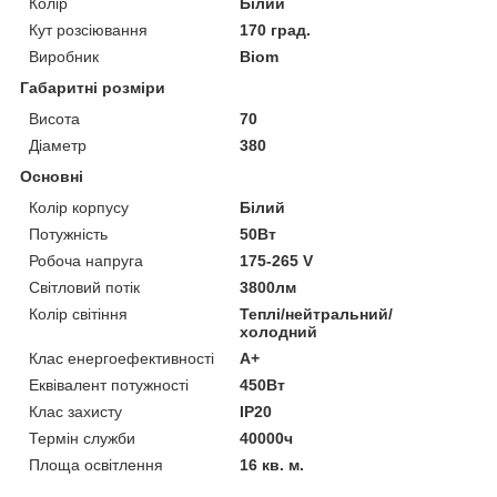
Колір
Білий
Кут розсіювання
170 град.
Виробник
Biom
Габаритні розміри
Висота
70
Діаметр
380
Основні
Колір корпусу
Білий
Потужність
50Вт
Робоча напруга
175-265 V
Світловий потік
3800лм
Колір світіння
Теплі/нейтральний/
холодний
Клас енергоефективності
А+
Еквівалент потужності
450Вт
Клас захисту
IP20
Термін служби
40000ч
Площа освітлення
16 кв. м.