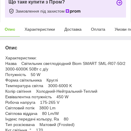
Що таке купити з Пром?
Замовлення під захистом
Опис
Характеристики
Доставка
Оплата
Умови п
Опис
Характеристики:
Назва Світильник светлодіодний Biom SMART SML-R07-50/2
3000-6000K 50Вт с д/у
Потужність 50 W
Форма світильника Круглі
Температура світла 3000-6000 K
Колір світіння Холодний-Нейтральний-Теплий
Еквівалентна потужність 450 W
Робоча напруга 175-265 V
Світловий потік 3800 Lm
Світлова віддача 80 Lm/W
Індекс передачі кольору, Ra 80
Тип розсіювача Матовий (Frosted)
Кут світіння, ° 170