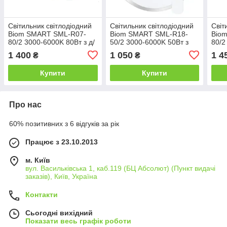
Світильник світлодіодний
Світильник світлодіодний
Світ
Biom SMART SML-R07-
Biom SMART SML-R18-
Bio
80/2 3000-6000K 80Вт з д/
50/2 3000-6000K 50Вт з
80/2
у New
пультом
у N
1 400
1 050
1 4
₴
₴
Купити
Купити
Про нас
60% позитивних з 6 відгуків за рік
Працює з 23.10.2013
м. Київ
вул. Васильківська 1, каб.119 (БЦ Абсолют) (Пункт видачі
заказів), Київ, Україна
Контакти
Сьогодні вихідний
Показати весь графік роботи