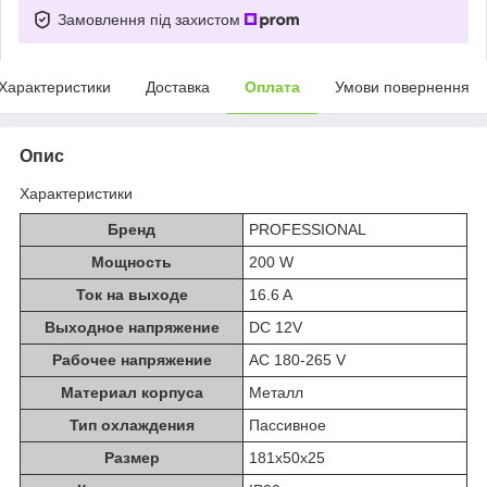
Замовлення під захистом
Характеристики
Доставка
Оплата
Умови повернення
Опис
Характеристики
Бренд
PROFESSIONAL
Мощность
200 W
Ток на выходе
16.6 A
Выходное напряжение
DC 12V
Рабочее напряжение
AC 180-265 V
Материал корпуса
Металл
Тип охлаждения
Пассивное
Размер
181x50x25