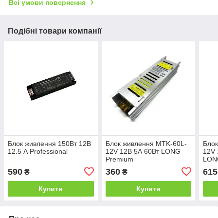
Всі умови повернення
Подібні товари компанії
Блок живлення 150Вт 12В
Блок живлення MTK-60L-
Блок
12.5 А Professional
12V 12В 5А 60Вт LONG
12V 
Premium
LON
590
360
615
₴
₴
Купити
Купити