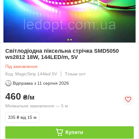
Світлодіодна піксельна стрічка SMD5050
ws2812 18W, 144LED/m, 5V
Під замовлення
Код: MagicStrip 144led 5V
Тільки опт
Відправка з
11 серпня 2026
460
₴/м
Мінімальне замовлення — 5 м
335 ₴
від 15 м
Купити