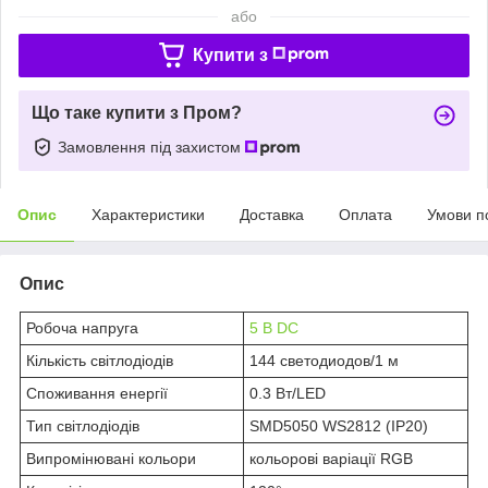
або
Купити з
Що таке купити з Пром?
Замовлення під захистом
Опис
Характеристики
Доставка
Оплата
Умови п
Опис
Робоча напруга
5 В DC
Кількість світлодіодів
144 светодиодов/1 м
Споживання енергії
0.3 Вт/LED
Тип світлодіодів
SMD5050 WS2812 (IP20)
Випромінювані кольори
кольорові варіації RGB