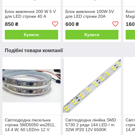
Блок живлення 200 W 5 V
Блок живлення 100W 5V
Конт
для LED стрічки 40 А
для LED стрічки 20А
Magi
850
600
160
₴
₴
Купити
Купити
Подібні товари компанії
Світлодіодна піксельна
Світлодіодна лінійка SMD
Світ
стрічка SMD5050 ws2811,
5730 2 ряди 144 LED / m
стрі
14.4 W, 60 LED/m 12 V
32W IP20 12V 6500K
14,4
Stan