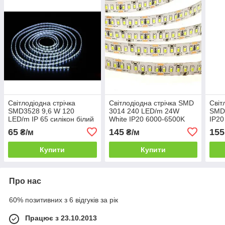
Світлодіодна стрічка
Світлодіодна стрічка SMD
Світ
SMD3528 9,6 W 120
3014 240 LED/m 24W
SMD
LED/m IP 65 силікон білий
White IP20 6000-6500K
IP20
холодний 6000-6500k
400
65
145
155
₴/м
₴/м
Купити
Купити
Про нас
60% позитивних з 6 відгуків за рік
Працює з 23.10.2013