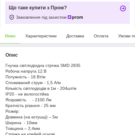
Що таке купити з Пром?
Замовлення під захистом
Опис
Характеристики
Доставка
Оплата
Умови п
Опис
Гнучка світлодіодна стрічка SMD 2835
Робоча напруга 12 В
Потужність - 18 Вт/м
Споживаний струм - 1,5 А/м
Кількість світлодіодів в 1м - 204шт/м
IP20 - не вологостійка
Яскравість - 2100 Лм
Кратність різання - 25 мм
Розмір:
Довжина (на котушці) – 5м
Ширина - 10мм
Товщина – 2,4мм
Стрічка на клейкій основі