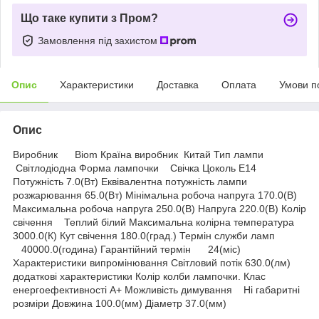
Що таке купити з Пром?
Замовлення під захистом
Опис
Характеристики
Доставка
Оплата
Умови п
Опис
Виробник Biom Країна виробник Китай Тип лампи
Світлодіодна Форма лампочки Свічка Цоколь Е14
Потужність 7.0(Вт) Еквівалентна потужність лампи
розжарювання 65.0(Вт) Мінімальна робоча напруга 170.0(В)
Максимальна робоча напруга 250.0(В) Напруга 220.0(В) Колір
свічення Теплий білий Максимальна колірна температура
3000.0(К) Кут свічення 180.0(град.) Термін служби ламп
40000.0(година) Гарантійний термін 24(міс)
Характеристики випромінювання Світловий потік 630.0(лм)
додаткові характеристики Колір колби лампочки. Клас
енергоефективності A+ Можливість димування Ні габаритні
розміри Довжина 100.0(мм) Діаметр 37.0(мм)