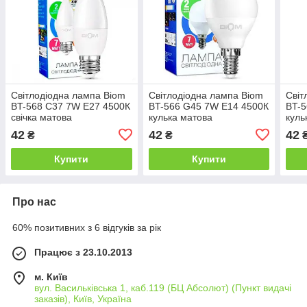
Світлодіодна лампа Biom
Світлодіодна лампа Biom
Світ
BT-568 C37 7W E27 4500К
BT-566 G45 7W E14 4500К
BT-5
свічка матова
кулька матова
куль
42
42
42
₴
₴
Купити
Купити
Про нас
60% позитивних з 6 відгуків за рік
Працює з 23.10.2013
м. Київ
вул. Васильківська 1, каб.119 (БЦ Абсолют) (Пункт видачі
заказів), Київ, Україна