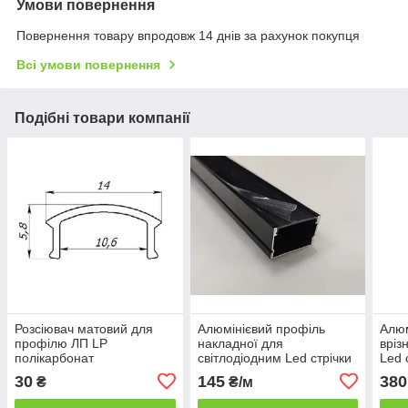
Умови повернення
Повернення товару впродовж 14 днів за рахунок покупця
Всі умови повернення
Подібні товари компанії
Розсіювач матовий для
Алюмінієвий профіль
Алюм
профілю ЛП LP
накладної для
вріз
полікарбонат
світлодіодним Led стрічки
Led 
ЛП20 чорний + розсіювач
розс
30
145
380
₴
₴/м
чорний