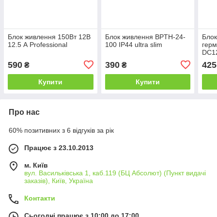
Блок живлення 150Вт 12В
Блок живлення BPTH-24-
Блок
12.5 А Professional
100 IP44 ultra slim
герм
DC12
60-1
590
390
425
₴
₴
Купити
Купити
Про нас
60% позитивних з 6 відгуків за рік
Працює з 23.10.2013
м. Київ
вул. Васильківська 1, каб.119 (БЦ Абсолют) (Пункт видачі
заказів), Київ, Україна
Контакти
Сьогодні працює з 10:00 до 17:00