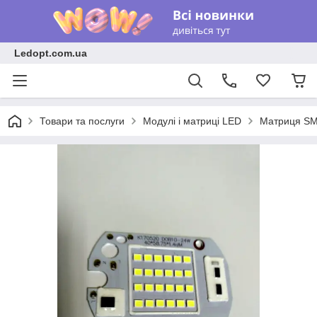
Ledopt.com.ua
Товари та послуги
Модулі і матриці LED
Матриця S