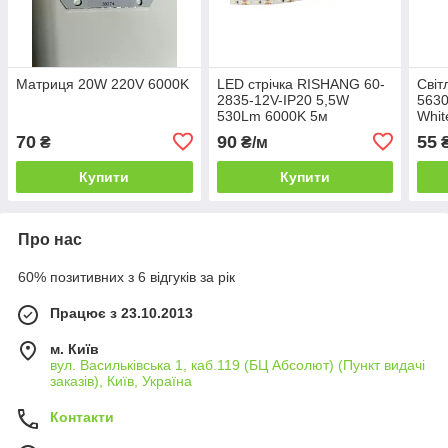
Матриця 20W 220V 6000K
LED стрічка RISHANG 60-
Світ
2835-12V-IP20 5,5W
5630
530Lm 6000K 5м
Whit
(RN0860TA-B-PW)
70
90
55
₴
₴/м
₴
Купити
Купити
Про нас
60% позитивних з 6 відгуків за рік
Працює з 23.10.2013
м. Київ
вул. Васильківська 1, каб.119 (БЦ Абсолют) (Пункт видачі
заказів), Київ, Україна
Контакти