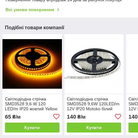
Всі умови повернення
Подібні товари компанії
Світлодіодна стрічка
Світлодіодна стрічка
Світ
SMD3528 9,6 W 120
SMD3528 9,6W 120LED/m
SMD
LED/m IP20 жовтий Yellow
12V IP20 Motoko білий
12V 
холодний 7000-8000k
нату
65
140
140
₴/м
₴/м
450
Купити
Купити