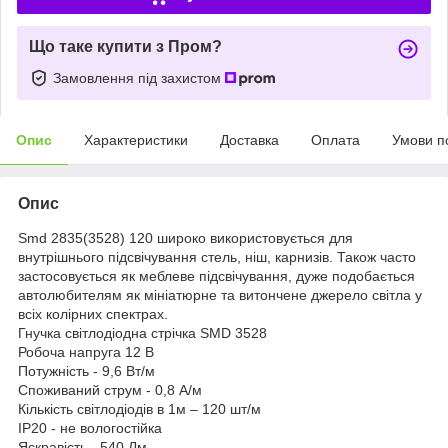
Що таке купити з Пром?
Замовлення під захистом
Опис
Характеристики
Доставка
Оплата
Умови п
Опис
Smd 2835(3528) 120 широко використовується для
внутрішнього підсвічування стель, ніш, карнизів. Також часто
застосовується як меблеве підсвічування, дуже подобається
автолюбителям як мініатюрне та витончене джерело світла у
всіх колірних спектрах.
Гнучка світлодіодна стрічка SMD 3528
Робоча напруга 12 В
Потужність - 9,6 Вт/м
Споживаний струм - 0,8 А/м
Кількість світлодіодів в 1м – 120 шт/м
IP20 - не вологостійка
Яскравість - 540 Лм