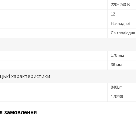
220~240 В
12
Накладної
Світлодіодна
170 мм
36 мм
цькі характеристики
840Lm
170*36
я замовлення