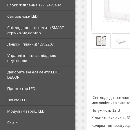
Блоки живлення 12V, 24V, 48V
Світильники LED
Світлодіодна піксельна SMART
стрічка Magic Strip
Лінійки (планки) 12v, 220v
Управління світлодіодною
підсвіткою
Декоративні елементи ELITE
DECOR
Прожектор LED
Світлодіодні накладн
Лампа LED
можливість кріпити та
Потужність 12 Вт
Модулі і матриці LED
Кількість включень 6
Скотч
Колірна температурад