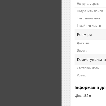
Напруга мережі
Потужність лампи
Тип світильника
Інший тип лампи
Розміри
Довжина
Висота
Користувальни
Світловий потік
Розмір
Інформація дл
Ціна:
182 ₴