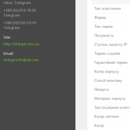
Viber, Telegram
Тип освітлення
+380 (63) 813-78-06
Telegram
Форма
+380 (50) 502-29-59
Тип лампи
Telegram
Потужність
http://ledopt.com.ua
Ступінь захисту IP
Термін служби
ledopt.info@ukr.net
Гарантійний термін
Колір корпусу
Спосіб монтажу
Напруга
Матеріал корпусу
Застосування освіт
Колір світіння
Колір