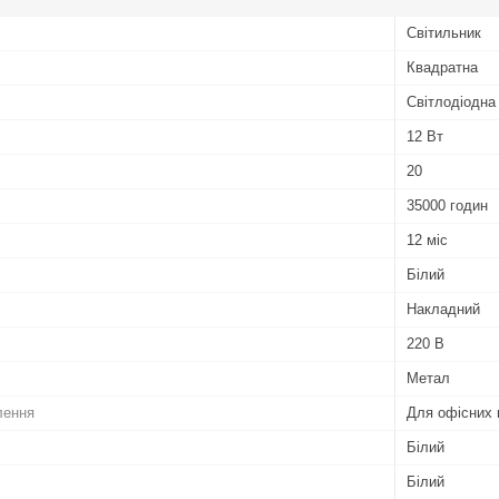
Світильник
Квадратна
Світлодіодна
12 Вт
20
35000 годин
12 міс
Білий
Накладний
220 В
Метал
лення
Для офісних 
Білий
Білий