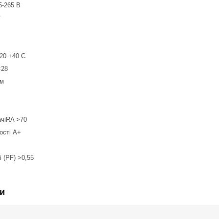
5-265 В
°
20 +40 C
×28
Лм
ачіRA >70
ості A+
 (PF) >0,55
и