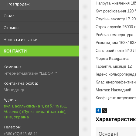
Напруга живлення 18
Розпродаж
Кут розсіювання 120 
О нас
Ступінь захисту IP 20
Строк служби 25000 г
Отзывы
Робоча температура -
Новости и статьи
Розміри, мм 163×163
Світловий потік 840 
КОНТАКТИ
Форма Квадратна
Гарантія, місяців 12
Інтернет-магазин "LEDOPT"
Індекс кольороперед
Клас енергоефективн
Менеджер
Монтаж Накладний
Коефіцієнт потужності
вул. Васильківська 1, каб.119 (БЦ
Абсолют) (Пункт видачі заказів),
Київ, Україна
Характеристик
Основні
+380 (97) 513-68-11