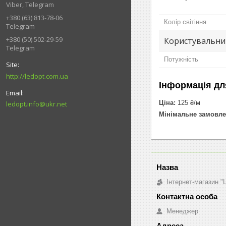
Viber, Telegram
+380 (63) 813-78-06
Колір світіння
Telegram
+380 (50) 502-29-59
Користувальни
Telegram
Потужність
http://ledopt.com.ua
Інформація дл
Ціна:
125 ₴/м
ledopt.info@ukr.net
Мінімальне замовле
Інтернет-магазин 
Менеджер