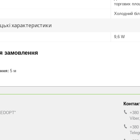
торгових пл
Холодний біл
цькі характеристики
9,6 W
я замовлення
ння:
5 м
"LEDOPT"
+380 
Viber
+380 
Tele