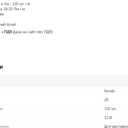
 в 1м - 120 шт / м
а 18-20 Лм / м
 мм
ний білий
 з ПДВ (
ціна на сайті без ПДВ)
и
Китай
20
ів
120 шт.
12 В
лення
Для виставко