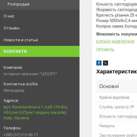
Розпродаж
Кількість світлодіодів
Яскравість світлодіод
Кратність різання 25
О нас
Розмір 5000х8х2,4 мм
Колірна гамма Холод
Отзывы
Можливість покупки
Новости и статьи
БЛОКИ ЖИВЛЕННЯ
ПРОФІЛЬ
КОНТАКТИ
Характеристик
Інтернет-магазин "LEDOPT"
Основні
Менеджер
Країна виробник
вул. Васильківська 1, каб.119 (БЦ
Ступінь захисту IP
Абсолют) (Пункт видачі заказів),
Кількість світлодіод
Київ, Україна
Напруга
+380 (97) 513-68-11
Застосування освіт