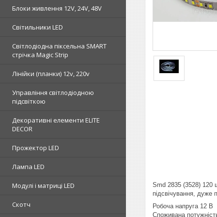
Блоки живлення 12V, 24V, 48V
Світильники LED
Світлодіодна піксельна SMART
стрічка Magic Strip
Лінійки (планки) 12v, 220v
Управління світлодіодною
підсвіткою
Декоративні елементи ELITE
DECOR
Прожектор LED
Лампа LED
Smd 2835 (3528) 120 
Модулі і матриці LED
підсвічування, дуже 
Скотч
Робоча напруга 12 В
Споживана потужність 