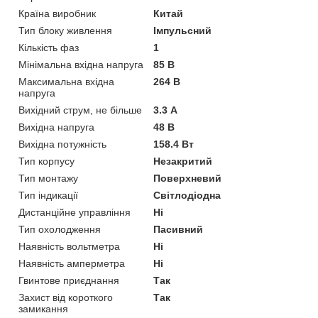
Країна виробник
Китай
Тип блоку живлення
Імпульсний
Кількість фаз
1
Мінімальна вхідна напруга
85 В
Максимальна вхідна
264 В
напруга
Вихідний струм, не більше
3.3 А
Вихідна напруга
48 В
Вихідна потужність
158.4 Вт
Тип корпусу
Незакритий
Тип монтажу
Поверхневий
Тип індикації
Світлодіодна
Дистанційне управління
Ні
Тип охолодження
Пасивний
Наявність вольтметра
Ні
Наявність амперметра
Ні
Гвинтове приєднання
Так
Захист від короткого
Так
замикання