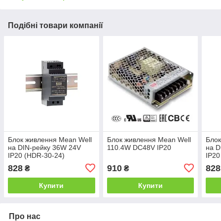
Подібні товари компанії
Блок живлення Mean Well
Блок живлення Mean Well
Блок
на DIN-рейку 36W 24V
110.4W DC48V IP20
на D
IP20 (HDR-30-24)
IP20
828
910
828
₴
₴
Купити
Купити
Про нас