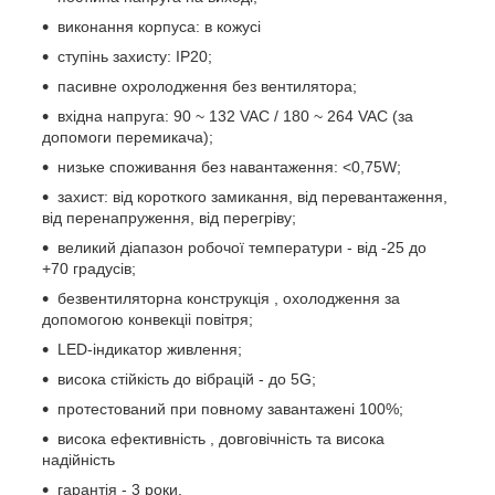
виконання корпуса: в кожусі
ступінь захисту: IP20;
пасивне охролодження без вентилятора;
вхідна напруга: 90 ~ 132 VAC / 180 ~ 264 VAC (за
допомоги перемикача);
низьке споживання без навантаження: <0,75W;
захист: від короткого замикання, від перевантаження,
від перенапруження, від перегріву;
великий діапазон робочої температури - від -25 до
+70 градусів;
безвентиляторна конструкція , охолодження за
допомогою конвекціі повітря;
LED-індикатор живлення;
висока стійкість до вібрацій - до 5G;
протестований при повному завантажені 100%;
висока ефективність , довговічність та висока
надійність
гарантія - 3 роки.