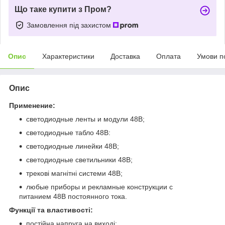
Що таке купити з Пром?
Замовлення під захистом
Опис
Характеристики
Доставка
Оплата
Умови п
Опис
Применение:
светодиодные ленты и модули 48В;
светодиодные табло 48В:
светодиодные линейки 48В;
светодиодные светильники 48В;
трекові магнітні системи 48В;
любые приборы и рекламные конструкции с
питанием 48В постоянного тока.
Функції та властивості:
постійна напруга на виході;