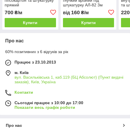
гіпсокартон та штукатурку
гнучкий врізний під
внут
прямий
штукатурку АЛ-82 3м
та ш
700
160
220
₴/м
від
₴/м
Купити
Купити
Про нас
60% позитивних з 6 відгуків за рік
Працює з 23.10.2013
м. Київ
вул. Васильківська 1, каб.119 (БЦ Абсолют) (Пункт видачі
заказів), Київ, Україна
Контакти
Сьогодні працює з 10:00 до 17:00
Показати весь графік роботи
Про нас