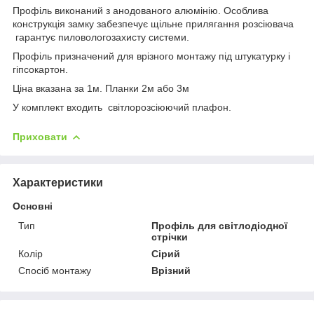
Профіль виконаний з анодованого алюмінію. Особлива
конструкція замку забезпечує щільне прилягання розсіювача
гарантує пиловологозахисту системи.
Профіль призначений для врізного монтажу під штукатурку і
гіпсокартон.
Ціна вказана за 1м. Планки 2м або 3м
У комплект входить світлорозсіюючий плафон.
Приховати
Характеристики
Основні
Тип
Профіль для світлодіодної
стрічки
Колір
Сірий
Спосіб монтажу
Врізний