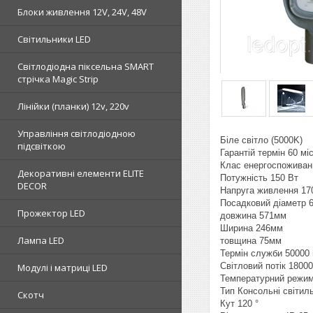
Блоки живлення 12V, 24V, 48V
Світильники LED
Світлодіодна піксельна SMART
стрічка Magic Strip
Лінійки (планки) 12v, 220v
Управління світлодіодною
Біле світло (5000K)
підсвіткою
Гарантій термін 60 міс
Клас енергоспоживан
Декоративні елементи ELITE
Потужність 150 Вт
DECOR
Напруга живлення 17
Посадковий діаметр 
Прожектор LED
довжина 571мм
Ширина 246мм
Лампа LED
товщина 75мм
Термін служби 50000 
Світловий потік 1800
Модулі і матриці LED
Температурний режим
Тип Консольні світил
Скотч
Кут 120 °