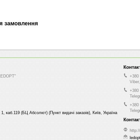
я замовлення
"LEDOPT"
+380 
Viber
+380 
Tele
+380 
Tele
1, каб.119 (БЦ Абсолют) (Пункт видачі заказів), Київ, Україна
http:
ledop