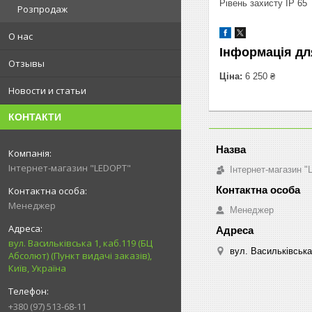
Рівень захисту IP 65
Розпродаж
О нас
Інформація дл
Отзывы
Ціна:
6 250 ₴
Новости и статьи
КОНТАКТИ
Інтернет-магазин "LEDOPT"
Інтернет-магазин 
Менеджер
Менеджер
вул. Васильківська 1, каб.119 (БЦ
вул. Васильківська 
Абсолют) (Пункт видачі заказів),
Київ, Україна
+380 (97) 513-68-11