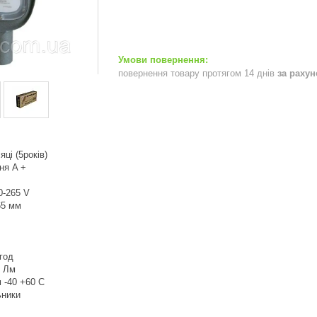
повернення товару протягом 14 днів
за раху
яці (5років)
ня A +
0-265 V
65 мм
год
0 Лм
 -40 +60 C
ьники