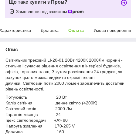
Що таке купити з Пром?
Замовлення під захистом
Характеристики
Доставка
Оплата
Умови повернення
Опис
Світильник трековий LI-20-01 20Вт 4200К 2000Лм чорний -
стильне і сучасне рішення освітлення в інтер'єрі будинків,
офісів, торгових площ. З кутом розсіювання 24 градуси, за
рахунок цього можна виділити окремі площі і
ділянки. Світловий потік 2000 люмен забезпечить достатній
рівень освітленості.
Потужність 20 Вт
Колір світіння денне світло (4200K)
Світловий потік 2000 Лм
Гарантія місяців 24
Ідекс світлопередачі RA> 80
Напруга живлення 170-265 V
Довжина 160