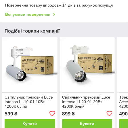
Повернення товару впродовж 14 днів за рахунок покупця
Всі умови повернення
Подібні товари компанії
Світильник трековий Luce
Світильник трековий Luce
Трек
Intensa LI-10-01 10Вт
Intensa LI-20-01 20Вт
Acce
4200К білий
4200К білий
4200
599
899
490
₴
₴
Купити
Купити