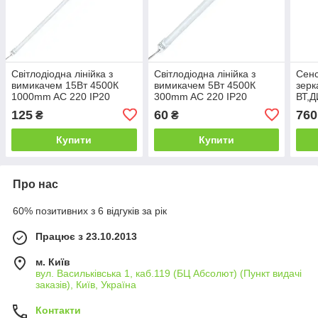
Світлодіодна лінійка з
Світлодіодна лінійка з
Сенс
вимикачем 15Вт 4500К
вимикачем 5Вт 4500К
зерк
1000mm AC 220 IP20
300mm AC 220 IP20
ВТ,Д
матова
матова
1*65
125
60
760
₴
₴
DC1
Купити
Купити
Про нас
60% позитивних з 6 відгуків за рік
Працює з 23.10.2013
м. Київ
вул. Васильківська 1, каб.119 (БЦ Абсолют) (Пункт видачі
заказів), Київ, Україна
Контакти