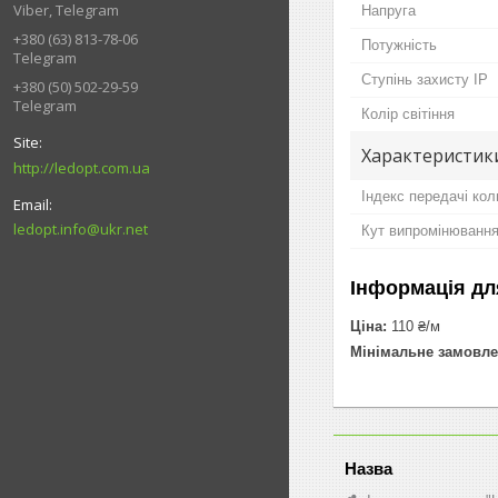
Viber, Telegram
Напруга
+380 (63) 813-78-06
Потужність
Telegram
Ступінь захисту IP
+380 (50) 502-29-59
Telegram
Колір світіння
Характеристик
http://ledopt.com.ua
Індекс передачі ко
ledopt.info@ukr.net
Кут випромінювання
Інформація дл
Ціна:
110 ₴/м
Мінімальне замовле