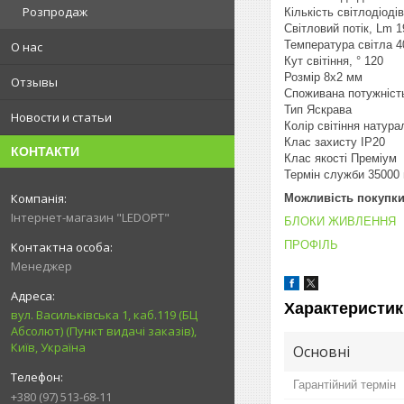
Розпродаж
Кількість світлодіодів
Світловий потік, Lm 1
Температура світла 4
О нас
Кут світіння, ° 120
Розмір 8х2 мм
Отзывы
Споживана потужність
Тип Яскрава
Новости и статьи
Колір світіння натура
Клас захисту IP20
КОНТАКТИ
Клас якості Преміум
Термін служби 35000 
Можливість покупки
Інтернет-магазин "LEDOPT"
БЛОКИ ЖИВЛЕННЯ
ПРОФІЛЬ
Менеджер
Характеристик
вул. Васильківська 1, каб.119 (БЦ
Абсолют) (Пункт видачі заказів),
Київ, Україна
Основні
Гарантійний термін
+380 (97) 513-68-11