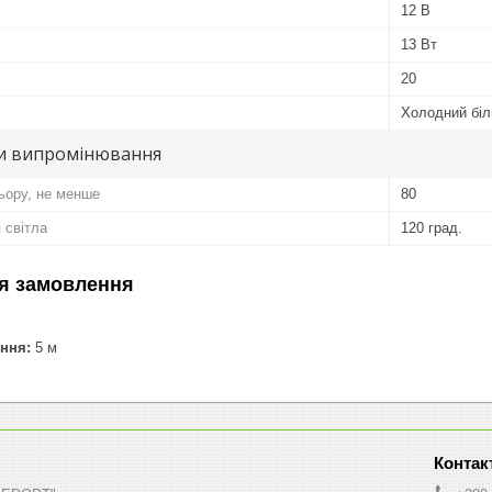
12 В
13 Вт
20
Холодний біл
и випромінювання
льору, не менше
80
 світла
120 град.
я замовлення
ння:
5 м