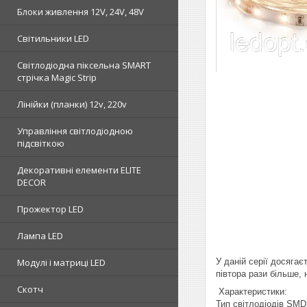
Блоки живлення 12V, 24V, 48V
Світильники LED
Світлодіодна піксельна SMART
стрічка Magic Strip
Лінійки (планки) 12v, 220v
Управління світлодіодною
підсвіткою
Декоративні елементи ELITE
DECOR
Прожектор LED
Лампа LED
У даній серії досяга
Модулі і матриці LED
півтора рази більше, 
Скотч
Характеристики:
Тип світлодіодів SM