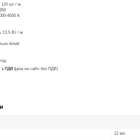
 120 шт / м
950
000-4500 K
 13,5 Вт / м
льно білий
год
 з ПДВ (
ціна на сайті без ПДВ)
и
12 міс