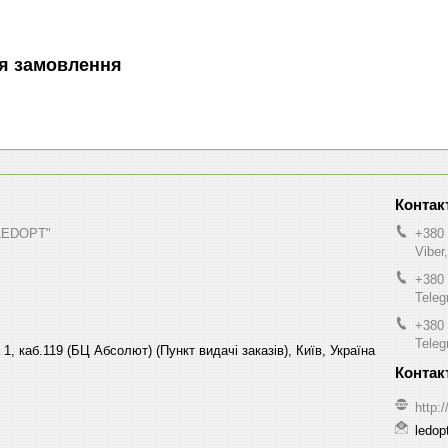
я замовлення
"LEDOPT"
+380 
Viber
+380 
Tele
+380 
Tele
1, каб.119 (БЦ Абсолют) (Пункт видачі заказів), Київ, Україна
http:
ledop