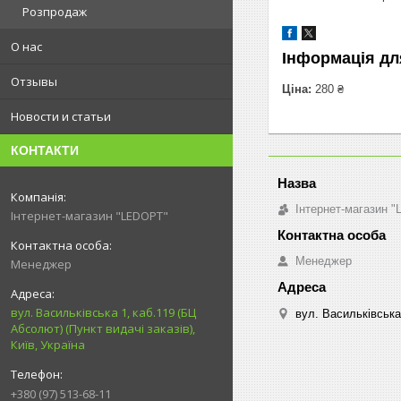
Розпродаж
О нас
Інформація дл
Отзывы
Ціна:
280 ₴
Новости и статьи
КОНТАКТИ
Інтернет-магазин 
Інтернет-магазин "LEDOPT"
Менеджер
Менеджер
вул. Васильківська 1, каб.119 (БЦ
вул. Васильківська 
Абсолют) (Пункт видачі заказів),
Київ, Україна
+380 (97) 513-68-11