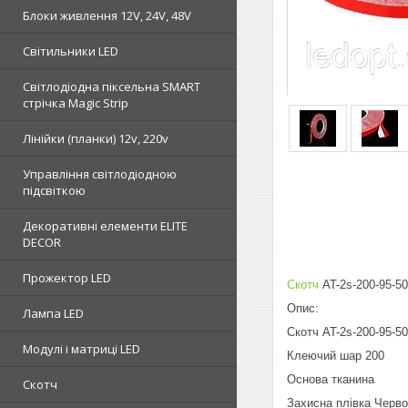
Блоки живлення 12V, 24V, 48V
Світильники LED
Світлодіодна піксельна SMART
стрічка Magic Strip
Лінійки (планки) 12v, 220v
Управління світлодіодною
підсвіткою
Декоративні елементи ELITE
DECOR
Прожектор LED
Скотч
AT-2s-200-95-50
Опис:
Лампа LED
Скотч AT-2s-200-95-5
Модулі і матриці LED
Клеючий шар 200
Основа тканина
Скотч
Захисна плівка Черв