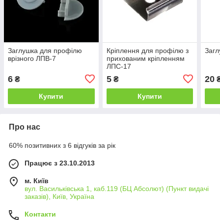
Заглушка для профілю
Кріплення для профілю з
Загл
врізного ЛПВ-7
прихованим кріпленням
ЛПС-17
6
5
20
₴
₴
Купити
Купити
Про нас
60% позитивних з 6 відгуків за рік
Працює з 23.10.2013
м. Київ
вул. Васильківська 1, каб.119 (БЦ Абсолют) (Пункт видачі
заказів), Київ, Україна
Контакти