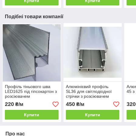
Купити
Купити
Подібні товари компанії
Профіль тіньового шва
Алюмінієвий профіль
Алюм
LED1625 під гіпсокартон з
SL36 для світлодіодної
45 з
розсіювачем
стрічки з розсіювачем
220
450
320
₴/м
₴/м
Купити
Купити
Про нас