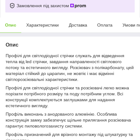
Замовлення під захистом
Опис
Характеристики
Доставка
Оплата
Умови п
Опис
Профілі для світлодіодної стрічки служать для відведення
тепла від led стрічки, завдання направленості світлового
потоку та естетичного вигляду. Розсіювач з полікарбонату, цей
матеріал стійкий до царапин, не жовтіє і має відмінні
світлорозсіювальні характеристики.
Профілі для світлодіодної стрічки та розсіювачі легко можна
порізати потрібного розміру та поду потрібним углом. Всі
конструкції комплектуються заглушками для надання
естетичного вигляду.
Профіль виконань з анодованого алюмінію. Особлива
конструкція замку забезпечує щільне прилягання розсіювача
гарантує пиловологозахисту системи.
Профіль призначений для врізного монтажу під штукатурку та