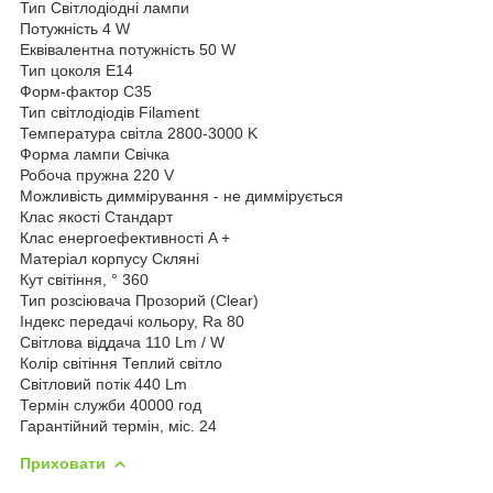
Тип Світлодіодні лампи
Потужність 4 W
Еквівалентна потужність 50 W
Тип цоколя E14
Форм-фактор C35
Тип світлодіодів Filament
Температура світла 2800-3000 K
Форма лампи Свічка
Робоча пружна 220 V
Можливість диммірування - не диммірується
Клас якості Стандарт
Клас енергоефективності A +
Матеріал корпусу Скляні
Кут світіння, ° 360
Тип розсіювача Прозорий (Clear)
Індекс передачі кольору, Ra 80
Світлова віддача 110 Lm / W
Колір світіння Теплий світло
Світловий потік 440 Lm
Термін служби 40000 год
Гарантійний термін, міс. 24
Приховати