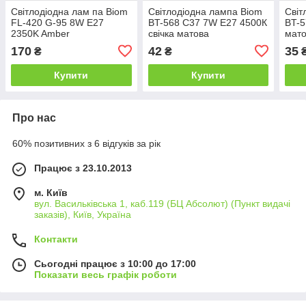
Світлодіодна лам па Biom
Світлодіодна лампа Biom
Світ
FL-420 G-95 8W E27
BT-568 C37 7W E27 4500К
BT-5
2350K Amber
свічка матова
мат
170
42
35
₴
₴
Купити
Купити
Про нас
60% позитивних з 6 відгуків за рік
Працює з 23.10.2013
м. Київ
вул. Васильківська 1, каб.119 (БЦ Абсолют) (Пункт видачі
заказів), Київ, Україна
Контакти
Сьогодні працює з 10:00 до 17:00
Показати весь графік роботи