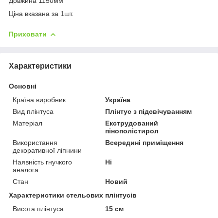
Довжина 1150мм
Ціна вказана за 1шт.
Приховати
Характеристики
Основні
Країна виробник
Україна
Вид плінтуса
Плінтус з підсвічуванням
Матеріал
Екструдований
пінополістирол
Використання
Всередині приміщення
декоративної ліпнини
Наявність гнучкого
Ні
аналога
Стан
Новий
Характеристики стельових плінтусів
Висота плінтуса
15 см