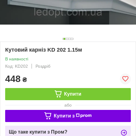
Кутовий карніз KD 202 1.15м
В наявності
Код: KD202
Роздріб
448
₴
Купити
або
Купити з
Що таке купити з Пром?