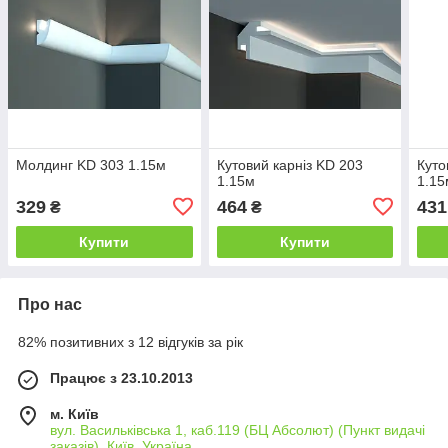
Молдинг KD 303 1.15м
Кутовий карніз KD 203
Куто
1.15м
1.15
329
464
431
₴
₴
Купити
Купити
Про нас
82% позитивних з 12 відгуків за рік
Працює з 23.10.2013
м. Київ
вул. Васильківська 1, каб.119 (БЦ Абсолют) (Пункт видачі
заказів), Київ, Україна