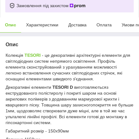
Замовлення під захистом
Опис
Характеристики
Доставка
Оплата
Умови п
Опис
Колекція
TESORI
- це декоративні архітектурні елементи для
світлодіодних систем непрямого освітлення. Профіль
елемента сконструйований з урахуванням можливості
легконо встановлення сучасних світлодіодних стрічок, які
оснащені елементами швидкого з'єднання.
Декоративні елементи
TESORI D
виготовляютьсяз
екструдованого полістиролу і покриті шаром на основі
акрилових полімерів з додаванням мармурової крихти і
кварцевого піску. Товщина шару захисногопокриття не бульше
1мм, щодозволяє створювати дуже міцні, але в той же час
ульталегкі лінійні профілі. Всі елементи готові до монтажу в
гіпсокартонні системи.
Габаритний розмір - 150х90мм