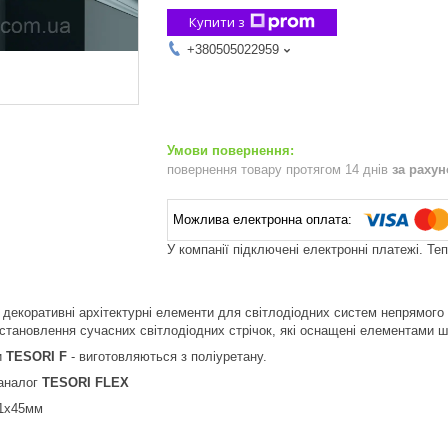
Купити з
+380505022959
повернення товару протягом 14 днів
за раху
У компанії підключені електронні платежі. Те
е декоративні архітектурні елементи для світлодіодних систем непрямог
становлення сучасних світлодіодних стрічок, які оснащені елементами ш
и
TESORI F
- виготовляються з поліуретану.
 аналог
TESORI FLEX
81х45мм