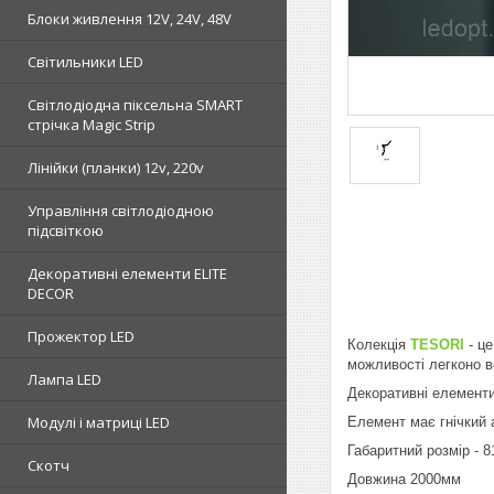
Блоки живлення 12V, 24V, 48V
Світильники LED
Світлодіодна піксельна SMART
стрічка Magic Strip
Лінійки (планки) 12v, 220v
Управління світлодіодною
підсвіткою
Декоративні елементи ELITE
DECOR
Прожектор LED
Колекція
TESORI
- ц
можливості легконо в
Лампа LED
Декоративні елемент
Модулі і матриці LED
Елемент має гнічкий
Габаритний розмір - 
Скотч
Довжина 2000мм