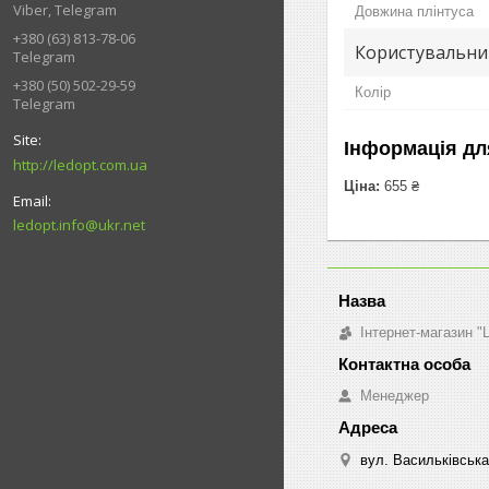
Viber, Telegram
Довжина плінтуса
+380 (63) 813-78-06
Користувальни
Telegram
+380 (50) 502-29-59
Колір
Telegram
Інформація дл
http://ledopt.com.ua
Ціна:
655 ₴
ledopt.info@ukr.net
Інтернет-магазин 
Менеджер
вул. Васильківська 