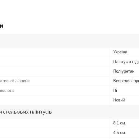
и
Україна
Плінтус з пі
Поліуретан
ативної ліпнини
Всередині пр
аналога
Ні
Новий
 стельових плінтусів
8.1 см
4.5 см