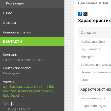
Розпродаж
Ціна вказана за 1шт.
О нас
Характеристик
Отзывы
Основні
Новости и статьи
Країна виробник
КОНТАКТИ
Вид плінтуса
Матеріал
Інтернет-магазин "LEDOPT"
Використання декор
Наявність гнучкого 
Менеджер
Стан
вул. Васильківська 1, каб.119 (БЦ
Характеристики
Абсолют) (Пункт видачі заказів),
Київ, Україна
Висота плінтуса
Ширина плінтуса
+380 (97) 513-68-11