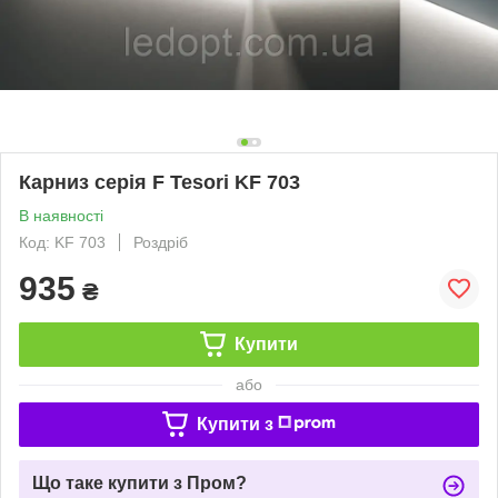
Карниз серія F Tesori KF 703
В наявності
Код: KF 703
Роздріб
935
₴
Купити
або
Купити з
Що таке купити з Пром?