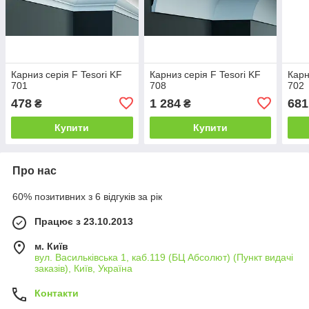
Карниз серія F Tesori KF
Карниз серія F Tesori KF
Карн
701
708
702
478
1 284
681
₴
₴
Купити
Купити
Про нас
60% позитивних з 6 відгуків за рік
Працює з 23.10.2013
м. Київ
вул. Васильківська 1, каб.119 (БЦ Абсолют) (Пункт видачі
заказів), Київ, Україна
Контакти