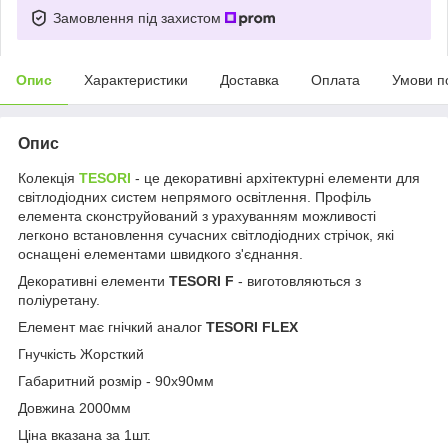
Замовлення під захистом
Опис
Характеристики
Доставка
Оплата
Умови п
Опис
Колекція
TESORI
- це декоративні архітектурні елементи для
світлодіодних систем непрямого освітлення. Профіль
елемента сконструйований з урахуванням можливості
легконо встановлення сучасних світлодіодних стрічок, які
оснащені елементами швидкого з'єднання.
Декоративні елементи
TESORI F
- виготовляються з
поліуретану.
Елемент має гнічкий аналог
TESORI FLEX
Гнучкість Жорсткий
Габаритний розмір - 90х90мм
Довжина 2000мм
Ціна вказана за 1шт.