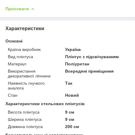
Приховати
Характеристики
Основні
Країна виробник
Україна
Вид плінтуса
Плінтус з підсвічуванням
Матеріал
Поліуретан
Використання
Всередині приміщення
декоративної ліпнини
Наявність гнучкого
Так
аналога
Стан
Новий
Характеристики стельових плінтусів
Висота плінтуса
9 см
Ширина плінтуса
9 см
Довжина плінтуса
200 см
Користувальницькі характеристики