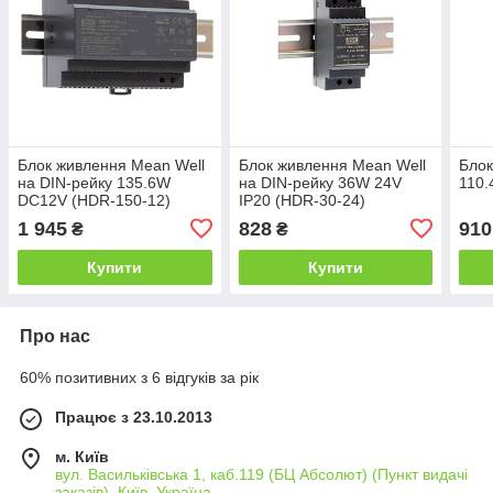
Блок живлення Mean Well
Блок живлення Mean Well
Блок
на DIN-рейку 135.6W
на DIN-рейку 36W 24V
110.
DC12V (HDR-150-12)
IP20 (HDR-30-24)
1 945
828
910
₴
₴
Купити
Купити
Про нас
60% позитивних з 6 відгуків за рік
Працює з 23.10.2013
м. Київ
вул. Васильківська 1, каб.119 (БЦ Абсолют) (Пункт видачі
заказів), Київ, Україна