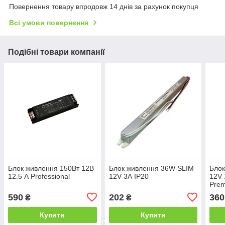
Повернення товару впродовж 14 днів за рахунок покупця
Всі умови повернення
Подібні товари компанії
Блок живлення 150Вт 12В
Блок живлення 36W SLIM
Блок
12.5 А Professional
12V 3А ІР20
12V
Pre
590
202
360
₴
₴
Купити
Купити