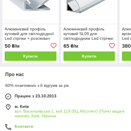
Алюмінієвий профіль
Алюмінієвий профіль
Алюм
кутовий для світлодіодної
кутовий SL09 для
вріз
Led стрічки + розсіювач
світлодіодним Led стрічки,
Led 
комплект
розс
50
65
380
₴/м
₴/м
Купити
Купити
Про нас
60% позитивних з 6 відгуків за рік
Працює з 23.10.2013
м. Київ
вул. Васильківська 1, каб.119 (БЦ Абсолют) (Пункт видачі
заказів), Київ, Україна
Контакти