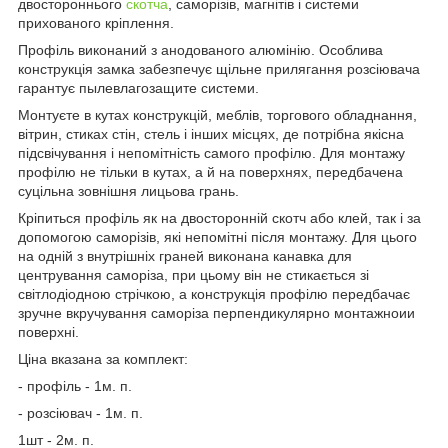
двостороннього
скотча
, саморізів, магнітів і системи
прихованого кріплення.
Профіль виконаний з анодованого алюмінію. Особлива
конструкція замка забезпечує щільне прилягання розсіювача
гарантує пылевлагозащите системи.
Монтуєте в кутах конструкцій, меблів, торгового обладнання,
вітрин, стиках стін, стель і інших місцях, де потрібна якісна
підсвічування і непомітність самого профілю. Для монтажу
профілю не тільки в кутах, а й на поверхнях, передбачена
суцільна зовнішня лицьова грань.
Кріпиться профіль як на двосторонній скотч або клей, так і за
допомогою саморізів, які непомітні після монтажу. Для цього
на одній з внутрішніх граней виконана канавка для
центрування саморіза, при цьому він не стикається зі
світлодіодною стрічкою, а конструкція профілю передбачає
зручне вкручування саморіза перпендикулярно монтажноии
поверхні.
Ціна вказана за комплект:
- профіль - 1м. п.
- розсіювач - 1м. п.
1шт - 2м. п.