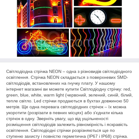
Світлодіодна стрічка NEON – одна з різновидів світлодіодного
освітлення. Стрічка NEON складається з поверхневих SMD-
світлодіодів, встановлених на гнучку плату. У нашому
інтернет магазині ви можете купити Світлодіодну стрічку: red,
green, blue, white, warm light (червоний, зелений, синій, білий,
тепле світло. Led стрічки продаються в бухтах довжиною 50
метрів. Ще одна перевага світлодіодних стрічок – їх можна
укоротити (розрізати в певних місцях) або з'єднати кілька
стрічок в одну. Зверніть увагу, що від ущільненості
розміщення світлодіодів залежить рівномірність і яскравість
освітлення. Світлодіодні стрічки розрізняються ще по
ступеню захисту і повністю герметична (IP67 і IP68) стрічка.